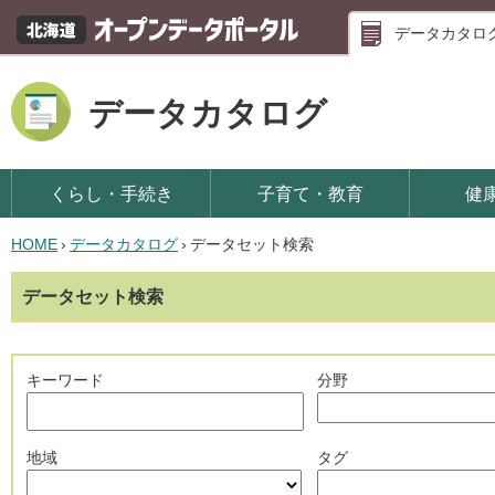
データカタロ
データカタログ
くらし・手続き
子育て・教育
健
HOME
›
データカタログ
›
データセット検索
データセット検索
キーワード
分野
地域
タグ