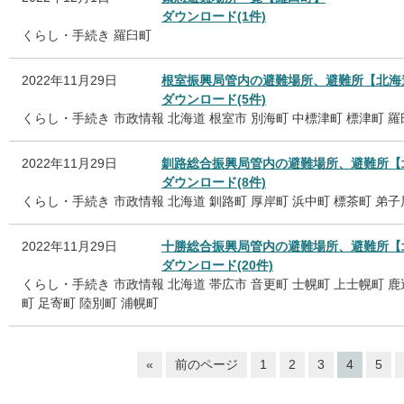
ダウンロード(1件)
くらし・手続き
羅臼町
2022年11月29日
根室振興局管内の避難場所、避難所【北海
ダウンロード(5件)
くらし・手続き
市政情報
北海道
根室市
別海町
中標津町
標津町
羅
2022年11月29日
釧路総合振興局管内の避難場所、避難所【
ダウンロード(8件)
くらし・手続き
市政情報
北海道
釧路町
厚岸町
浜中町
標茶町
弟子
2022年11月29日
十勝総合振興局管内の避難場所、避難所【
ダウンロード(20件)
くらし・手続き
市政情報
北海道
帯広市
音更町
士幌町
上士幌町
鹿
町
足寄町
陸別町
浦幌町
«
前のページ
1
2
3
4
5