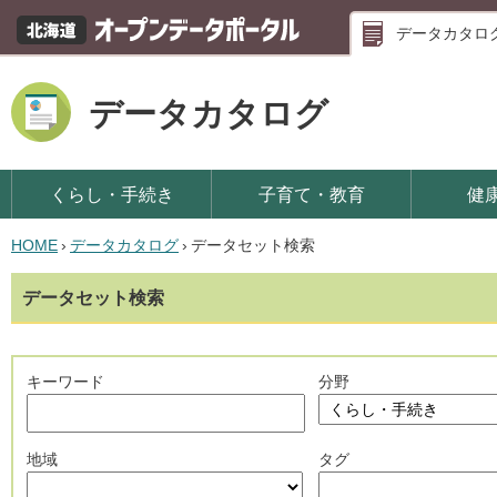
データカタロ
データカタログ
くらし・手続き
子育て・教育
健
HOME
›
データカタログ
›
データセット検索
データセット検索
キーワード
分野
地域
タグ