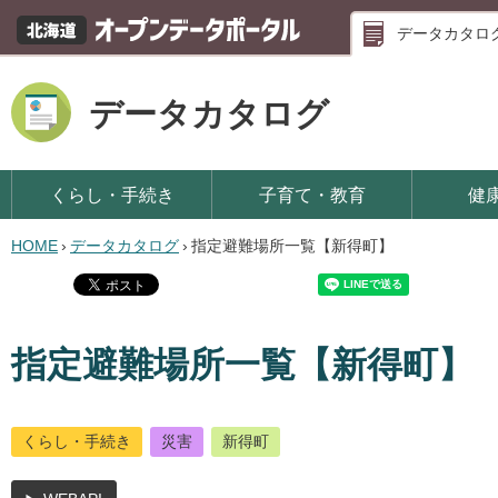
データカタロ
データカタログ
くらし・手続き
子育て・教育
健
HOME
›
データカタログ
›
指定避難場所一覧【新得町】
指定避難場所一覧【新得町】
くらし・手続き
災害
新得町