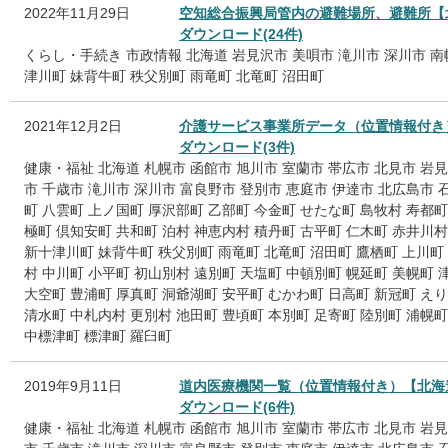
2022年11月29日
空知総合振興局管内の避難場所、避難所【
ダウンロード(24件)
くらし・手続き
市政情報
北海道
岩見沢市
美唄市
滝川市
深川市
南
津川町
妹背牛町
秩父別町
雨竜町
北竜町
沼田町
2021年12月2日
介護サービス事業所データ（位置情報付き
ダウンロード(3件)
健康・福祉
北海道
札幌市
函館市
旭川市
室蘭市
帯広市
北見市
岩見
市
千歳市
滝川市
深川市
富良野市
登別市
恵庭市
伊達市
北広島市
町
八雲町
上ノ国町
厚沢部町
乙部町
今金町
せたな町
島牧村
寿都町
極町
倶知安町
共和町
泊村
神恵内村
積丹町
古平町
仁木町
赤井川村
新十津川町
妹背牛町
秩父別町
雨竜町
北竜町
沼田町
鷹栖町
上川町
村
中川町
小平町
初山別村
遠別町
天塩町
中頓別町
幌延町
美幌町
大空町
豊浦町
厚真町
洞爺湖町
安平町
むかわ町
日高町
新冠町
えり
清水町
中札内村
更別村
池田町
豊頃町
本別町
足寄町
陸別町
浦幌町
中標津町
標津町
羅臼町
2019年9月11日
道内医療機関一覧（位置情報付き）【北海
ダウンロード(6件)
健康・福祉
北海道
札幌市
函館市
旭川市
室蘭市
帯広市
北見市
岩見