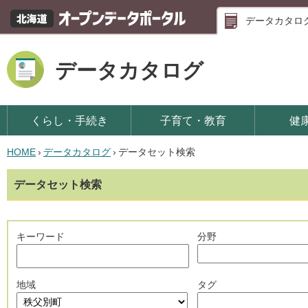
データカタロ
データカタログ
くらし・手続き
子育て・教育
健
HOME
›
データカタログ
›
データセット検索
データセット検索
キーワード
分野
地域
タグ