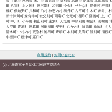
市
千歳市
滝川市
深川市
富良野市
登別市
恵庭市
伊達市
北広島市
町
八雲町
上ノ国町
厚沢部町
乙部町
今金町
せたな町
島牧村
寿都町
極町
倶知安町
共和町
泊村
神恵内村
積丹町
古平町
仁木町
赤井川村
新十津川町
妹背牛町
秩父別町
雨竜町
北竜町
沼田町
鷹栖町
上川町
村
中川町
小平町
初山別村
遠別町
天塩町
中頓別町
幌延町
美幌町
大空町
豊浦町
厚真町
洞爺湖町
安平町
むかわ町
日高町
新冠町
えり
清水町
中札内村
更別村
池田町
豊頃町
本別町
足寄町
陸別町
浦幌町
中標津町
標津町
羅臼町
利用規約
|
お問い合わせ
(c) 北海道電子自治体共同運営協議会