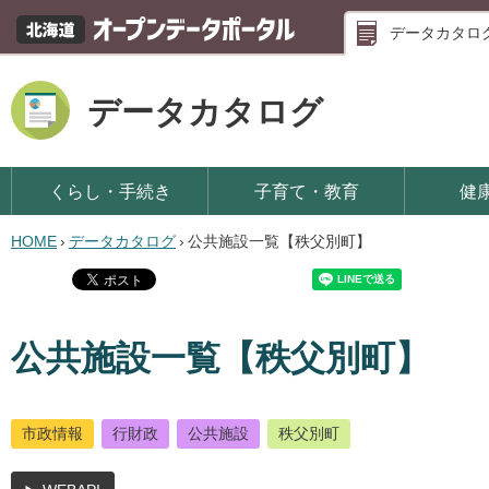
データカタロ
データカタログ
くらし・手続き
子育て・教育
健
HOME
›
データカタログ
›
公共施設一覧【秩父別町】
公共施設一覧【秩父別町】
市政情報
行財政
公共施設
秩父別町