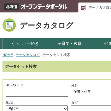
データカタロ
データカタログ
くらし・手続き
子育て・教育
健
HOME
›
データカタログ
›
データセット検索
データセット検索
キーワード
分野
地域
タグ