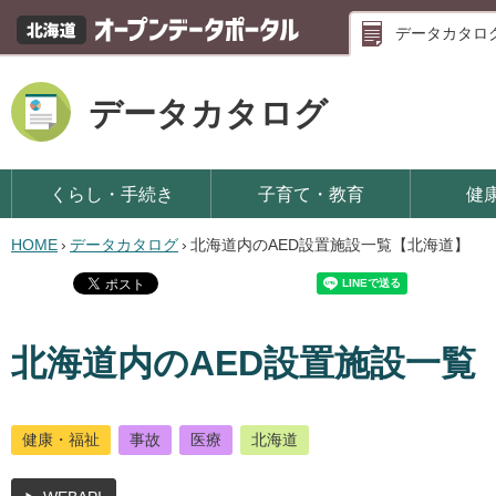
データカタロ
データカタログ
くらし・手続き
子育て・教育
健
HOME
›
データカタログ
›
北海道内のAED設置施設一覧【北海道】
北海道内のAED設置施設一覧
健康・福祉
事故
医療
北海道