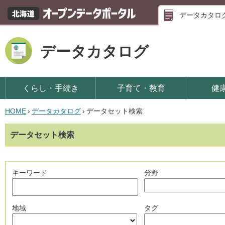
データカタロ
データカタログ
くらし・手続き
子育て・教育
健
HOME
›
データカタログ
›
データセット検索
データセット検索
キーワード
分野
地域
タグ