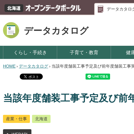
データカタロ
データカタログ
くらし・手続き
子育て・教育
健
HOME
›
データカタログ
›
当該年度舗装工事予定及び前年度舗装工事
当該年度舗装工事予定及び前
産業・仕事
北海道