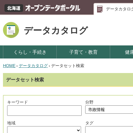
データカタロ
データカタログ
くらし・手続き
子育て・教育
健
HOME
›
データカタログ
›
データセット検索
データセット検索
キーワード
分野
地域
タグ