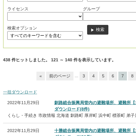
ライセンス
グループ
検索オプション
438
件ヒットしました。
121
～
140
件を表示しています。
...
«
前のページ
3
4
5
6
7
8
一括ダウンロード
2022年11月29日
釧路総合振興局管内の避難場所、避難所【
ダウンロード(8件)
くらし・手続き
市政情報
北海道
釧路町
厚岸町
浜中町
標茶町
弟子
2022年11月29日
十勝総合振興局管内の避難場所、避難所【