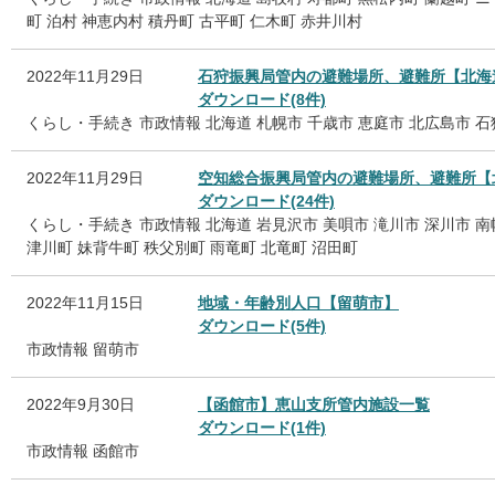
町
泊村
神恵内村
積丹町
古平町
仁木町
赤井川村
2022年11月29日
石狩振興局管内の避難場所、避難所【北海
ダウンロード(8件)
くらし・手続き
市政情報
北海道
札幌市
千歳市
恵庭市
北広島市
石
2022年11月29日
空知総合振興局管内の避難場所、避難所【
ダウンロード(24件)
くらし・手続き
市政情報
北海道
岩見沢市
美唄市
滝川市
深川市
南
津川町
妹背牛町
秩父別町
雨竜町
北竜町
沼田町
2022年11月15日
地域・年齢別人口【留萌市】
ダウンロード(5件)
市政情報
留萌市
2022年9月30日
【函館市】恵山支所管内施設一覧
ダウンロード(1件)
市政情報
函館市