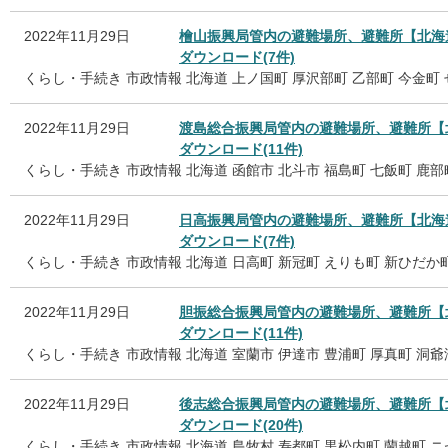
2022年11月29日
檜山振興局管内の避難場所、避難所【北海
ダウンロード(7件)
くらし・手続き
市政情報
北海道
上ノ国町
厚沢部町
乙部町
今金町
2022年11月29日
渡島総合振興局管内の避難場所、避難所【
ダウンロード(11件)
くらし・手続き
市政情報
北海道
函館市
北斗市
福島町
七飯町
鹿部
2022年11月29日
日高振興局管内の避難場所、避難所【北海
ダウンロード(7件)
くらし・手続き
市政情報
北海道
日高町
新冠町
えりも町
新ひだか
2022年11月29日
胆振総合振興局管内の避難場所、避難所【
ダウンロード(11件)
くらし・手続き
市政情報
北海道
室蘭市
伊達市
豊浦町
厚真町
洞爺
2022年11月29日
後志総合振興局管内の避難場所、避難所【
ダウンロード(20件)
くらし・手続き
市政情報
北海道
島牧村
寿都町
黒松内町
蘭越町
ニ