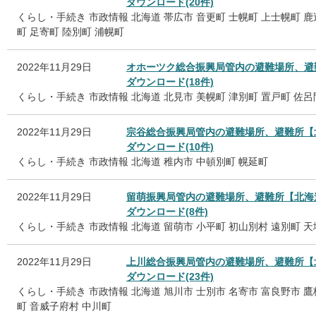
ダウンロード(20件)
くらし・手続き
市政情報
北海道
帯広市
音更町
士幌町
上士幌町
鹿
町
足寄町
陸別町
浦幌町
2022年11月29日
オホーツク総合振興局管内の避難場所、避
ダウンロード(18件)
くらし・手続き
市政情報
北海道
北見市
美幌町
津別町
置戸町
佐呂
2022年11月29日
宗谷総合振興局管内の避難場所、避難所【
ダウンロード(10件)
くらし・手続き
市政情報
北海道
稚内市
中頓別町
幌延町
2022年11月29日
留萌振興局管内の避難場所、避難所【北海
ダウンロード(8件)
くらし・手続き
市政情報
北海道
留萌市
小平町
初山別村
遠別町
天
2022年11月29日
上川総合振興局管内の避難場所、避難所【
ダウンロード(23件)
くらし・手続き
市政情報
北海道
旭川市
士別市
名寄市
富良野市
鷹
町
音威子府村
中川町