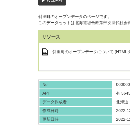
WEBAPI
斜里町のオープンデータのページです。
このデータセットは北海道総合政策部次世代社会
リソース
斜里町のオープンデータについて (HTML 
No
000000
API
有
564
データ作成者
北海道
作成日時
2022-1
更新日時
2022-1