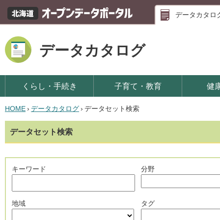
データカタロ
データカタログ
くらし・手続き
子育て・教育
健
HOME
›
データカタログ
›
データセット検索
データセット検索
キーワード
分野
地域
タグ