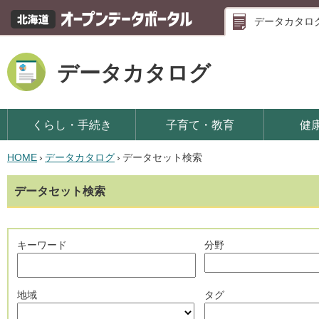
データカタロ
データカタログ
くらし・手続き
子育て・教育
健
HOME
›
データカタログ
›
データセット検索
データセット検索
キーワード
分野
地域
タグ