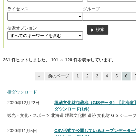
ライセンス
グループ
検索オプション
261
件ヒットしました。
101
～
120
件を表示しています。
«
前のページ
1
2
3
4
5
6
一括ダウンロード
2020年12月22日
埋蔵文化財包蔵地（GISデータ）【北海道
ダウンロード(1件)
観光・文化・スポーツ
北海道
埋蔵文化財
遺跡
文化財
GIS
シェー
2020年11月5日
CSV形式で公開しているオープンデータ