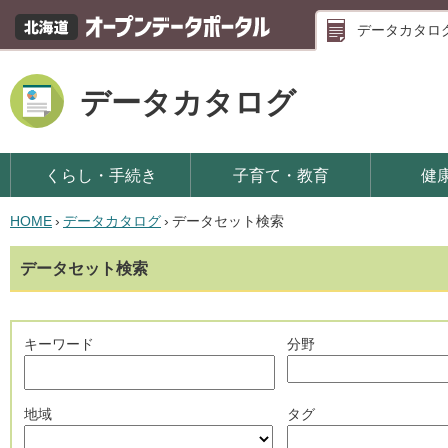
データカタロ
データカタログ
くらし・手続き
子育て・教育
健
HOME
›
データカタログ
›
データセット検索
データセット検索
キーワード
分野
地域
タグ