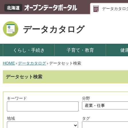
データカタロ
データカタログ
くらし・手続き
子育て・教育
健
HOME
›
データカタログ
›
データセット検索
データセット検索
キーワード
分野
地域
タグ