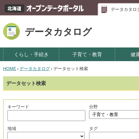
データカタロ
データカタログ
くらし・手続き
子育て・教育
健
HOME
›
データカタログ
›
データセット検索
データセット検索
キーワード
分野
地域
タグ