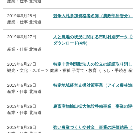
産業・仕事
北海道
2019年6月28日
競争入札参加資格者名簿（農政部所管分）
産業・仕事
北海道
2019年6月27日
人と農地の状況に関する市町村別データ【
ダウンロード(4件)
産業・仕事
北海道
2019年6月27日
特定非営利活動法人の設立の認証取り消し
観光・文化・スポーツ
健康・福祉
子育て・教育
くらし・手続き
産
2019年6月26日
特定地域経営支援対策事業（アイヌ農林漁
産業・仕事
北海道
2019年6月26日
農畜産物輸出拡大施設整備事業 事業の評
産業・仕事
北海道
2019年6月26日
強い農業づくり交付金 事業の評価結果（