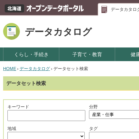
データカタロ
データカタログ
くらし・手続き
子育て・教育
健
HOME
›
データカタログ
›
データセット検索
データセット検索
キーワード
分野
地域
タグ