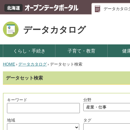
データカタロ
データカタログ
くらし・手続き
子育て・教育
健
HOME
›
データカタログ
›
データセット検索
データセット検索
キーワード
分野
地域
タグ