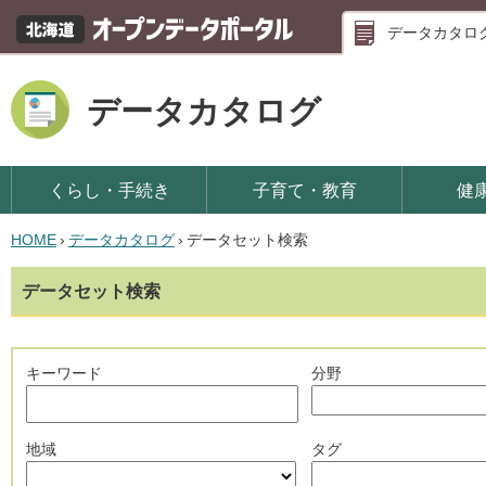
データカタロ
データカタログ
くらし・手続き
子育て・教育
健
HOME
›
データカタログ
›
データセット検索
データセット検索
キーワード
分野
地域
タグ