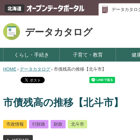
データカタロ
データカタログ
くらし・手続き
子育て・教育
健
HOME
›
データカタログ
›
市債残高の推移【北斗市】
市債残高の推移【北斗市】
市政情報
行財政
財政
北斗市