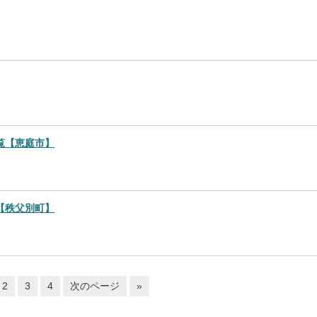
覧【恵庭市】
【秩父別町】
2
3
4
次のページ
»