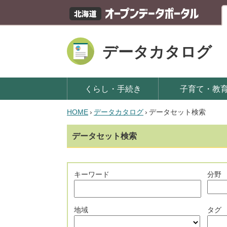
データカタログ
くらし・手続き
子育て・教
HOME
›
データカタログ
›
データセット検索
データセット検索
キーワード
分野
地域
タグ