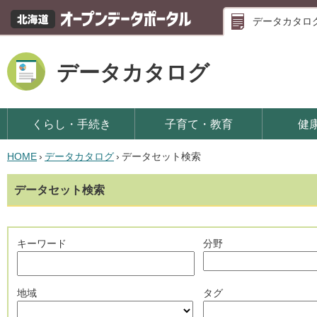
データカタロ
データカタログ
くらし・手続き
子育て・教育
健
HOME
›
データカタログ
›
データセット検索
データセット検索
キーワード
分野
地域
タグ