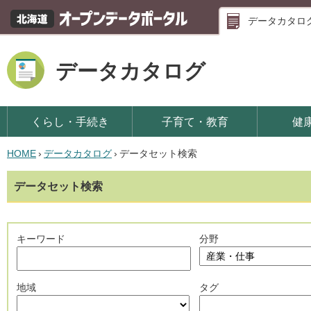
データカタロ
データカタログ
くらし・手続き
子育て・教育
健
HOME
›
データカタログ
›
データセット検索
データセット検索
キーワード
分野
地域
タグ