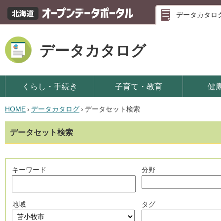
データカタロ
データカタログ
くらし・手続き
子育て・教育
健
HOME
›
データカタログ
›
データセット検索
データセット検索
キーワード
分野
地域
タグ