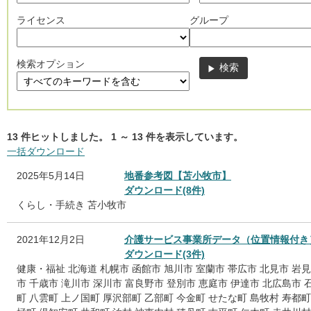
ライセンス
グループ
検索オプション
13
件ヒットしました。
1
～
13
件を表示しています。
一括ダウンロード
2025年5月14日
地番参考図【苫小牧市】
ダウンロード(8件)
くらし・手続き
苫小牧市
2021年12月2日
介護サービス事業所データ（位置情報付き
ダウンロード(3件)
健康・福祉
北海道
札幌市
函館市
旭川市
室蘭市
帯広市
北見市
岩見
市
千歳市
滝川市
深川市
富良野市
登別市
恵庭市
伊達市
北広島市
町
八雲町
上ノ国町
厚沢部町
乙部町
今金町
せたな町
島牧村
寿都町