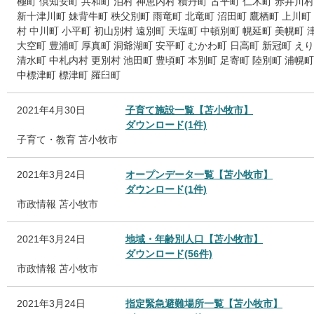
極町
倶知安町
共和町
泊村
神恵内村
積丹町
古平町
仁木町
赤井川村
新十津川町
妹背牛町
秩父別町
雨竜町
北竜町
沼田町
鷹栖町
上川町
村
中川町
小平町
初山別村
遠別町
天塩町
中頓別町
幌延町
美幌町
大空町
豊浦町
厚真町
洞爺湖町
安平町
むかわ町
日高町
新冠町
えり
清水町
中札内村
更別村
池田町
豊頃町
本別町
足寄町
陸別町
浦幌町
中標津町
標津町
羅臼町
2021年4月30日
子育て施設一覧【苫小牧市】
ダウンロード(1件)
子育て・教育
苫小牧市
2021年3月24日
オープンデータ一覧【苫小牧市】
ダウンロード(1件)
市政情報
苫小牧市
2021年3月24日
地域・年齢別人口【苫小牧市】
ダウンロード(56件)
市政情報
苫小牧市
2021年3月24日
指定緊急避難場所一覧【苫小牧市】