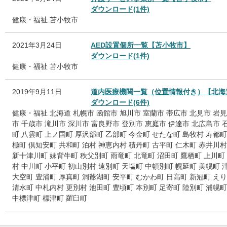
ダウンロード(1件)
健康・福祉
苫小牧市
2021年3月24日
AED設置個所一覧【苫小牧市】
ダウンロード(1件)
健康・福祉
苫小牧市
2019年9月11日
道内医療機関一覧（位置情報付き）【北海
ダウンロード(6件)
健康・福祉
北海道
札幌市
函館市
旭川市
室蘭市
帯広市
北見市
岩見
市
千歳市
滝川市
深川市
富良野市
登別市
恵庭市
伊達市
北広島市
町
八雲町
上ノ国町
厚沢部町
乙部町
今金町
せたな町
島牧村
寿都町
極町
倶知安町
共和町
泊村
神恵内村
積丹町
古平町
仁木町
赤井川村
新十津川町
妹背牛町
秩父別町
雨竜町
北竜町
沼田町
鷹栖町
上川町
村
中川町
小平町
初山別村
遠別町
天塩町
中頓別町
幌延町
美幌町
大空町
豊浦町
厚真町
洞爺湖町
安平町
むかわ町
日高町
新冠町
えり
清水町
中札内村
更別村
池田町
豊頃町
本別町
足寄町
陸別町
浦幌町
中標津町
標津町
羅臼町