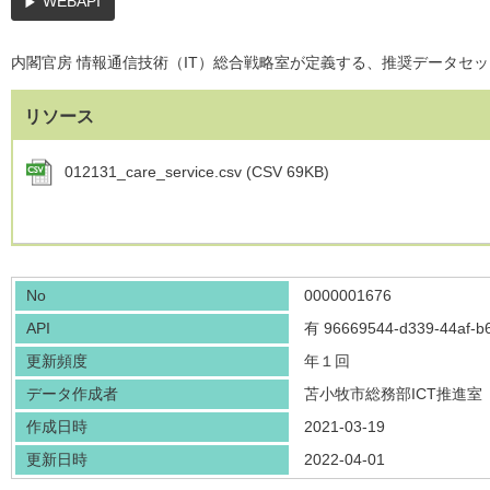
WEBAPI
内閣官房 情報通信技術（IT）総合戦略室が定義する、推奨データセ
リソース
012131_care_service.csv (CSV 69KB)
No
0000001676
API
有
96669544-d339-44af-b
更新頻度
年１回
データ作成者
苫小牧市総務部ICT推進室
作成日時
2021-03-19
更新日時
2022-04-01