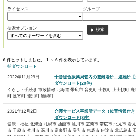
ライセンス
グループ
検索オプション
6
件ヒットしました。
1
～
6
件を表示しています。
一括ダウンロード
2022年11月29日
十勝総合振興局管内の避難場所、避難所【
ダウンロード(20件)
くらし・手続き
市政情報
北海道
帯広市
音更町
士幌町
上士幌町
鹿
町
足寄町
陸別町
浦幌町
2021年12月2日
介護サービス事業所データ（位置情報付き
ダウンロード(3件)
健康・福祉
北海道
札幌市
函館市
旭川市
室蘭市
帯広市
北見市
岩見
市
千歳市
滝川市
深川市
富良野市
登別市
恵庭市
伊達市
北広島市