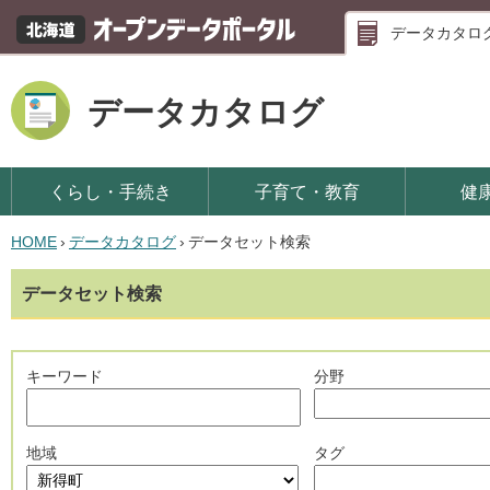
データカタロ
データカタログ
くらし・手続き
子育て・教育
健
HOME
›
データカタログ
›
データセット検索
データセット検索
キーワード
分野
地域
タグ