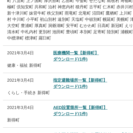
町
八雲町
上ノ国町
厚沢部町
乙部町
今金町
せたな町
島牧村
寿都町
極町
倶知安町
共和町
泊村
神恵内村
積丹町
古平町
仁木町
赤井川村
新十津川町
妹背牛町
秩父別町
雨竜町
北竜町
沼田町
鷹栖町
上川町
村
中川町
小平町
初山別村
遠別町
天塩町
中頓別町
幌延町
美幌町
大空町
豊浦町
厚真町
洞爺湖町
安平町
むかわ町
日高町
新冠町
えり
清水町
中札内村
更別村
池田町
豊頃町
本別町
足寄町
陸別町
浦幌町
中標津町
標津町
羅臼町
2021年3月4日
医療機関一覧【新得町】
ダウンロード(1件)
健康・福祉
新得町
2021年3月4日
指定避難場所一覧【新得町】
ダウンロード(1件)
くらし・手続き
新得町
2021年3月4日
AED設置箇所一覧【新得町】
ダウンロード(1件)
新得町