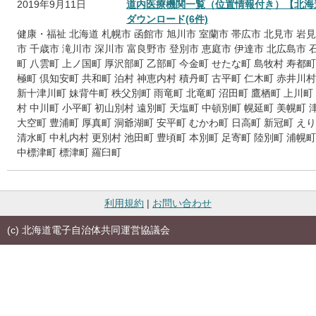
2019年9月11日
道内医療機関一覧（位置情報付き）【北海
ダウンロード(6件)
健康・福祉
北海道
札幌市
函館市
旭川市
室蘭市
帯広市
北見市
岩見
市
千歳市
滝川市
深川市
富良野市
登別市
恵庭市
伊達市
北広島市
町
八雲町
上ノ国町
厚沢部町
乙部町
今金町
せたな町
島牧村
寿都町
極町
倶知安町
共和町
泊村
神恵内村
積丹町
古平町
仁木町
赤井川村
新十津川町
妹背牛町
秩父別町
雨竜町
北竜町
沼田町
鷹栖町
上川町
村
中川町
小平町
初山別村
遠別町
天塩町
中頓別町
幌延町
美幌町
大空町
豊浦町
厚真町
洞爺湖町
安平町
むかわ町
日高町
新冠町
えり
清水町
中札内村
更別村
池田町
豊頃町
本別町
足寄町
陸別町
浦幌町
中標津町
標津町
羅臼町
利用規約
|
お問い合わせ
(c) 北海道電子自治体共同運営協議会