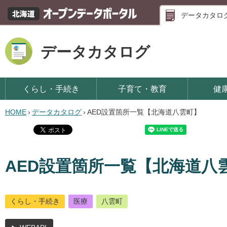
データカタロ
データカタログ
くらし・手続き
子育て・教育
健
HOME
›
データカタログ
›
AED設置箇所一覧【北海道八雲町】
AED設置箇所一覧【北海道八
くらし・手続き
医療
八雲町