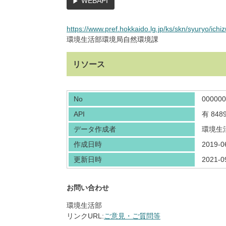
WEBAPI
https://www.pref.hokkaido.lg.jp/ks/skn/syuryo/ichiz
環境生活部環境局自然環境課
リソース
No
000000
API
有
8489
データ作成者
環境生
作成日時
2019-0
更新日時
2021-0
お問い合わせ
環境生活部
リンクURL:
ご意見・ご質問等