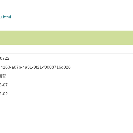
u.html
0722
4160-a07b-4a31-9f21-f0008716d028
活部
6-07
9-02