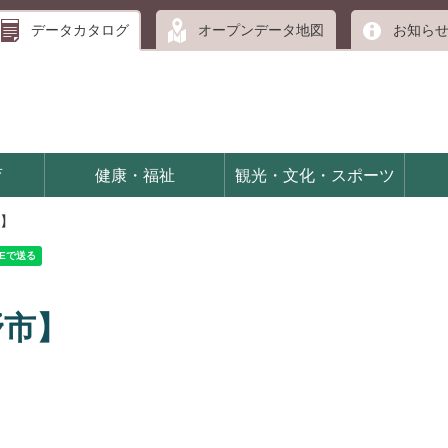
データカタログ
オープンデータ地図
お知ら
育
健康・福祉
観光・文化・スポーツ
】
野市】