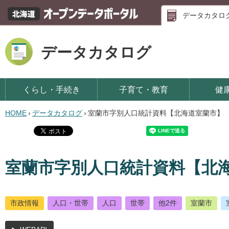
データカタロ
データカタログ
くらし・手続き
子育て・教育
健
HOME
›
データカタログ
›
室蘭市字別人口統計資料【北海道室蘭市】
室蘭市字別人口統計資料【北
市政情報
人口・世帯
人口
世帯
他2件
室蘭市