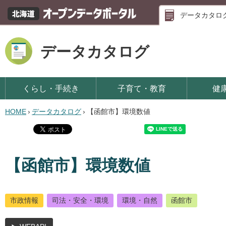
データカタロ
データカタログ
くらし・手続き
子育て・教育
健
HOME
›
データカタログ
›
【函館市】環境数値
【函館市】環境数値
市政情報
司法・安全・環境
環境・自然
函館市