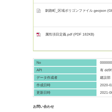
釧路町_区域ポリゴンファイル.geojson (GEO
属性項目定義.pdf (PDF 182KB)
No
000000
API
有
dd9f
データ作成者
建設部
作成日時
2020-0
更新日時
2021-0
お問い合わせ