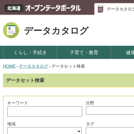
データカタロ
データカタログ
くらし・手続き
子育て・教育
健
HOME
›
データカタログ
›
データセット検索
データセット検索
キーワード
分野
地域
タグ