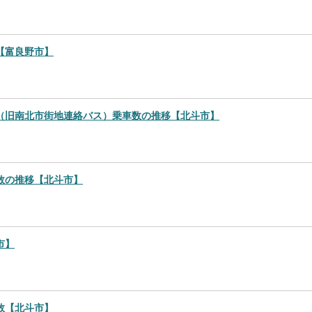
【富良野市】
（旧南北市街地連絡バス）乗車数の推移【北斗市】
数の推移【北斗市】
市】
数【北斗市】