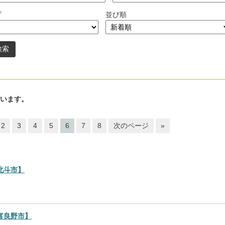
プ
並び順
います。
2
3
4
5
6
7
8
次のページ
»
北斗市】
富良野市】