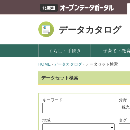
データカタログ
くらし・手続き
子育て・教
HOME
›
データカタログ
›
データセット検索
データセット検索
キーワード
分野
地域
タグ