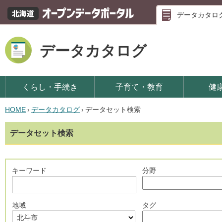
データカタロ
データカタログ
くらし・手続き
子育て・教育
健
HOME
›
データカタログ
›
データセット検索
データセット検索
キーワード
分野
地域
タグ