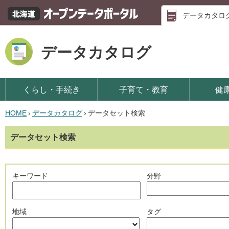
データカタロ
データカタログ
くらし・手続き
子育て・教育
健
HOME
›
データカタログ
›
データセット検索
データセット検索
キーワード
分野
地域
タグ