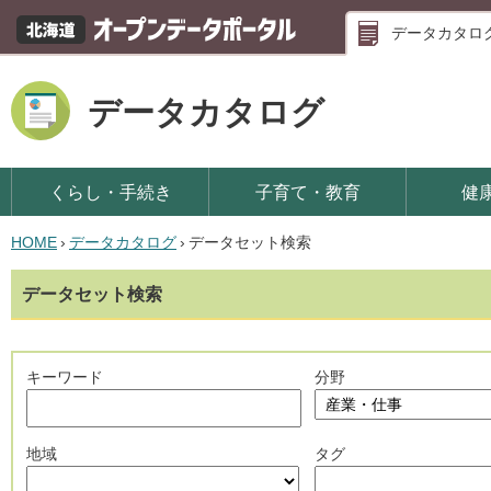
データカタロ
データカタログ
くらし・手続き
子育て・教育
健
HOME
›
データカタログ
›
データセット検索
データセット検索
キーワード
分野
地域
タグ