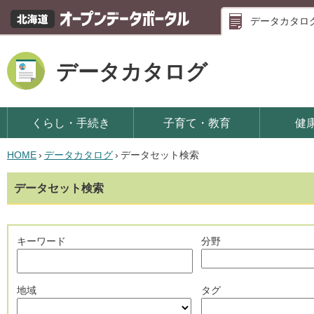
データカタロ
データカタログ
くらし・手続き
子育て・教育
健
HOME
›
データカタログ
›
データセット検索
データセット検索
キーワード
分野
地域
タグ