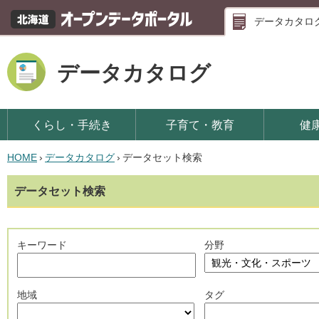
データカタロ
データカタログ
くらし・手続き
子育て・教育
健
HOME
›
データカタログ
›
データセット検索
データセット検索
キーワード
分野
地域
タグ