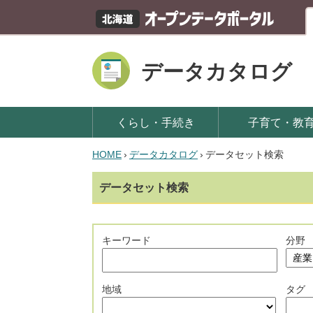
データカタログ
くらし・手続き
子育て・教
HOME
›
データカタログ
›
データセット検索
データセット検索
キーワード
分野
地域
タグ