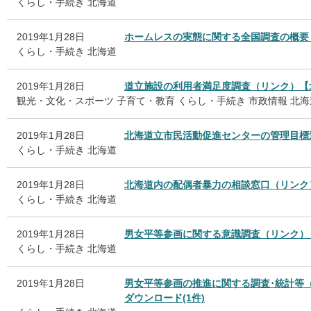
くらし・手続き
北海道
2019年1月28日
ホームレスの実態に関する全国調査の概要
くらし・手続き
北海道
2019年1月28日
道立施設の利用者満足度調査（リンク）【
観光・文化・スポーツ
子育て・教育
くらし・手続き
市政情報
北海
2019年1月28日
北海道立市民活動促進センターの管理目標
くらし・手続き
北海道
2019年1月28日
北海道内の配偶者暴力の相談窓口（リンク
くらし・手続き
北海道
2019年1月28日
男女平等参画に関する意識調査（リンク）
くらし・手続き
北海道
2019年1月28日
男女平等参画の推進に関する調査･統計等
ダウンロード(1件)