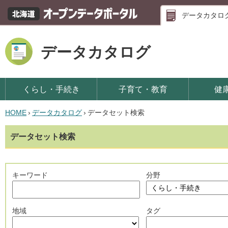
データカタロ
データカタログ
くらし・手続き
子育て・教育
健
HOME
›
データカタログ
›
データセット検索
データセット検索
キーワード
分野
地域
タグ