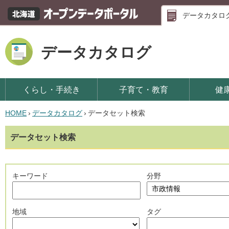
データカタロ
データカタログ
くらし・手続き
子育て・教育
健
HOME
›
データカタログ
›
データセット検索
データセット検索
キーワード
分野
地域
タグ