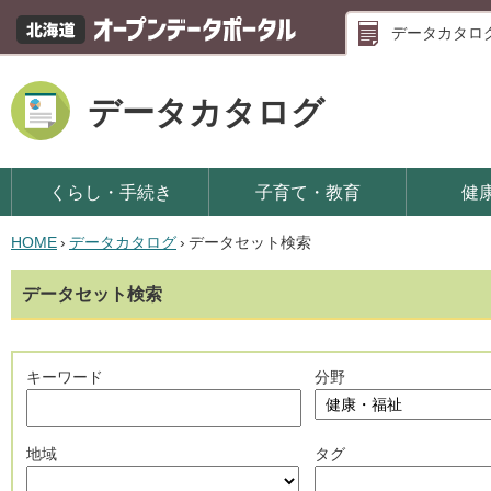
データカタロ
データカタログ
くらし・手続き
子育て・教育
健
HOME
›
データカタログ
›
データセット検索
データセット検索
キーワード
分野
地域
タグ