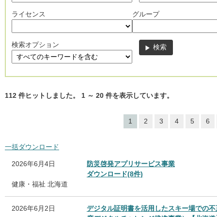
ライセンス
グループ
検索オプション
112
件ヒットしました。
1
～
20
件を表示しています。
1
2
3
4
5
6
一括ダウンロード
2026年6月4日
防災啓発アプリサービス事業
ダウンロード(8件)
健康・福祉
北海道
2026年6月2日
デジタル証明書を活用したスキー場での不