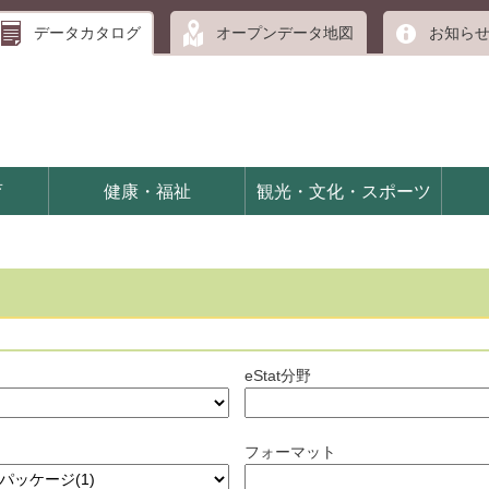
データカタログ
オープンデータ地図
お知ら
育
健康・福祉
観光・文化・スポーツ
eStat分野
フォーマット