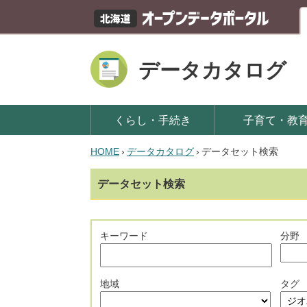
データカタログ
くらし・手続き
子育て・教
HOME
›
データカタログ
›
データセット検索
データセット検索
キーワード
分野
地域
タグ