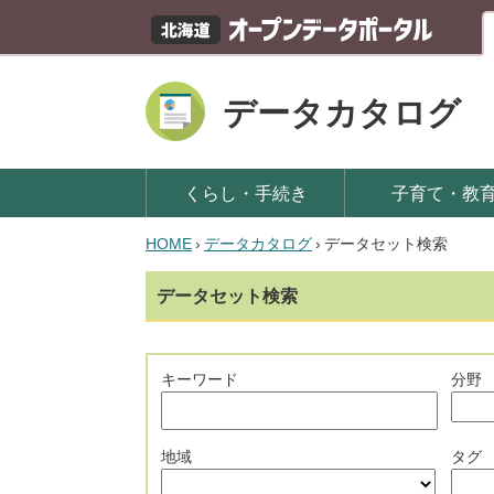
データカタログ
くらし・手続き
子育て・教
HOME
›
データカタログ
›
データセット検索
データセット検索
キーワード
分野
地域
タグ