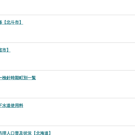
移【北斗市】
庭市】
ー検針時期町別一覧
下水道使用料
処理人口普及状況【北海道】