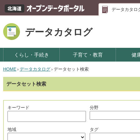
データカタロ
データカタログ
くらし・手続き
子育て・教育
健
HOME
›
データカタログ
›
データセット検索
データセット検索
キーワード
分野
地域
タグ