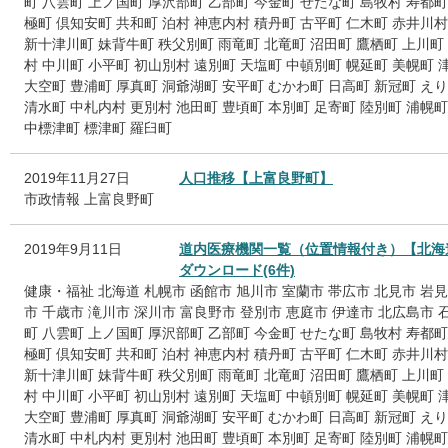
町
八雲町
上ノ国町
厚沢部町
乙部町
今金町
せたな町
島牧村
寿都町
極町
倶知安町
共和町
泊村
神恵内村
積丹町
古平町
仁木町
赤井川村
新十津川町
妹背牛町
秩父別町
雨竜町
北竜町
沼田町
鷹栖町
上川町
村
中川町
小平町
初山別村
遠別町
天塩町
中頓別町
幌延町
美幌町
大空町
豊浦町
厚真町
洞爺湖町
安平町
むかわ町
日高町
新冠町
えり
清水町
中札内村
更別村
池田町
豊頃町
本別町
足寄町
陸別町
浦幌町
中標津町
標津町
羅臼町
2019年11月27日
人口推移【上富良野町】
市政情報
上富良野町
2019年9月11日
道内医療機関一覧（位置情報付き）【北海
ダウンロード(6件)
健康・福祉
北海道
札幌市
函館市
旭川市
室蘭市
帯広市
北見市
岩見
市
千歳市
滝川市
深川市
富良野市
登別市
恵庭市
伊達市
北広島市
町
八雲町
上ノ国町
厚沢部町
乙部町
今金町
せたな町
島牧村
寿都町
極町
倶知安町
共和町
泊村
神恵内村
積丹町
古平町
仁木町
赤井川村
新十津川町
妹背牛町
秩父別町
雨竜町
北竜町
沼田町
鷹栖町
上川町
村
中川町
小平町
初山別村
遠別町
天塩町
中頓別町
幌延町
美幌町
大空町
豊浦町
厚真町
洞爺湖町
安平町
むかわ町
日高町
新冠町
えり
清水町
中札内村
更別村
池田町
豊頃町
本別町
足寄町
陸別町
浦幌町