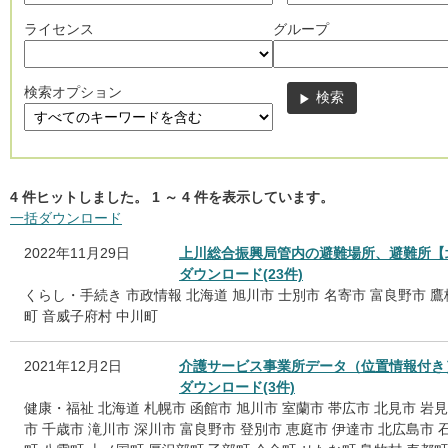
ライセンス
グループ
検索オプション
4
件ヒットしました。
1
～
4
件を表示しています。
一括ダウンロード
2022年11月29日
上川総合振興局管内の避難場所、避難所【
ダウンロード(23件)
くらし・手続き
市政情報
北海道
旭川市
士別市
名寄市
富良野市
鷹
町
音威子府村
中川町
2021年12月2日
介護サービス事業所データ（位置情報付き
ダウンロード(3件)
健康・福祉
北海道
札幌市
函館市
旭川市
室蘭市
帯広市
北見市
岩見
市
千歳市
滝川市
深川市
富良野市
登別市
恵庭市
伊達市
北広島市