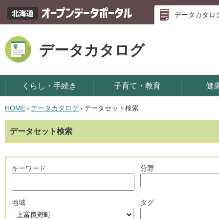
データカタロ
データカタログ
くらし・手続き
子育て・教育
健
HOME
›
データカタログ
›
データセット検索
データセット検索
キーワード
分野
地域
タグ