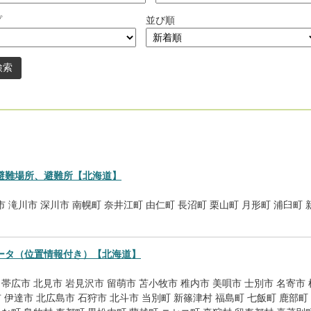
プ
並び順
。
避難場所、避難所【北海道】
市
滝川市
深川市
南幌町
奈井江町
由仁町
長沼町
栗山町
月形町
浦臼町
ータ（位置情報付き）【北海道】
帯広市
北見市
岩見沢市
留萌市
苫小牧市
稚内市
美唄市
士別市
名寄市
市
伊達市
北広島市
石狩市
北斗市
当別町
新篠津村
福島町
七飯町
鹿部町