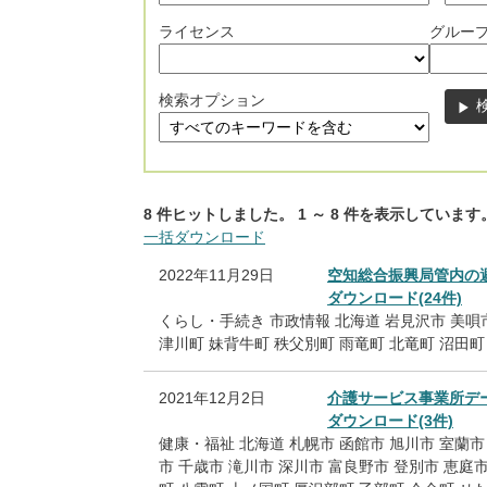
ライセンス
グルー
検索オプション
8
件ヒットしました。
1
～
8
件を表示しています
一括ダウンロード
2022年11月29日
空知総合振興局管内の
ダウンロード(24件)
くらし・手続き
市政情報
北海道
岩見沢市
美唄
津川町
妹背牛町
秩父別町
雨竜町
北竜町
沼田町
2021年12月2日
介護サービス事業所デ
ダウンロード(3件)
健康・福祉
北海道
札幌市
函館市
旭川市
室蘭市
市
千歳市
滝川市
深川市
富良野市
登別市
恵庭