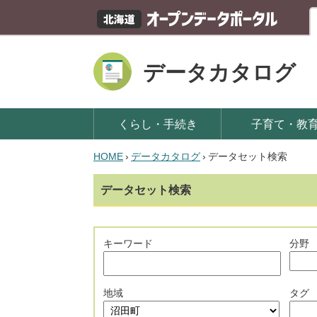
データカタログ
くらし・手続き
子育て・教
HOME
›
データカタログ
›
データセット検索
データセット検索
キーワード
分野
地域
タグ