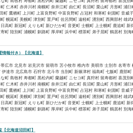
たな町
島牧村
寿都町
黒松内町
蘭越町
ニセコ町
真狩村
留寿都村
喜茂別
平町
仁木町
赤井川村
南幌町
奈井江町
由仁町
長沼町
栗山町
月形町
浦臼
田町
鷹栖町
上川町
上富良野町
中富良野町
占冠村
和寒町
剣淵町
音威
別町
幌延町
美幌町
津別町
置戸町
佐呂間町
遠軽町
湧別町
西興部村
雄武
日高町
新冠町
えりも町
新ひだか町
音更町
士幌町
上士幌町
鹿追町
新
足寄町
陸別町
浦幌町
釧路町
厚岸町
浜中町
標茶町
弟子屈町
鶴居村
別海
置情報付き）【北海道】
帯広市
北見市
岩見沢市
留萌市
苫小牧市
稚内市
美唄市
士別市
名寄市
市
伊達市
北広島市
石狩市
北斗市
当別町
新篠津村
福島町
七飯町
鹿部町
たな町
島牧村
寿都町
黒松内町
蘭越町
ニセコ町
真狩村
留寿都村
喜茂別
平町
仁木町
赤井川村
南幌町
奈井江町
由仁町
長沼町
栗山町
月形町
浦臼
田町
鷹栖町
上川町
上富良野町
中富良野町
占冠村
和寒町
剣淵町
音威
別町
幌延町
美幌町
津別町
置戸町
佐呂間町
遠軽町
湧別町
西興部村
雄武
日高町
新冠町
えりも町
新ひだか町
音更町
士幌町
上士幌町
鹿追町
新
足寄町
陸別町
浦幌町
釧路町
厚岸町
浜中町
標茶町
弟子屈町
鶴居村
別海
覧【北海道沼田町】