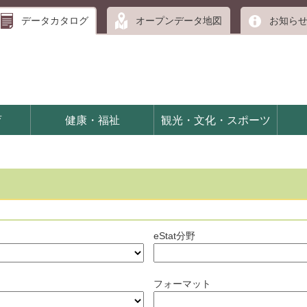
データカタログ
オープンデータ地図
お知ら
育
健康・福祉
観光・文化・スポーツ
eStat分野
フォーマット