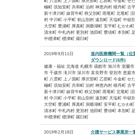
町
八雲町
上ノ国町
厚沢部町
乙部町
今金町
せ
極町
倶知安町
共和町
泊村
神恵内村
積丹町
古
新十津川町
妹背牛町
秩父別町
雨竜町
北竜町
沼
村
中川町
小平町
初山別村
遠別町
天塩町
中頓
大空町
豊浦町
厚真町
洞爺湖町
安平町
むかわ町
清水町
中札内村
更別村
池田町
豊頃町
本別町
中標津町
標津町
羅臼町
2019年9月11日
道内医療機関一覧（位
ダウンロード(6件)
健康・福祉
北海道
札幌市
函館市
旭川市
室蘭市
市
千歳市
滝川市
深川市
富良野市
登別市
恵庭
町
八雲町
上ノ国町
厚沢部町
乙部町
今金町
せ
極町
倶知安町
共和町
泊村
神恵内村
積丹町
古
新十津川町
妹背牛町
秩父別町
雨竜町
北竜町
沼
村
中川町
小平町
初山別村
遠別町
天塩町
中頓
大空町
豊浦町
厚真町
洞爺湖町
安平町
むかわ町
清水町
中札内村
更別村
池田町
豊頃町
本別町
中標津町
標津町
羅臼町
2019年2月18日
介護サービス事業所一