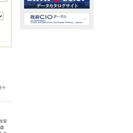
新十
根室
森