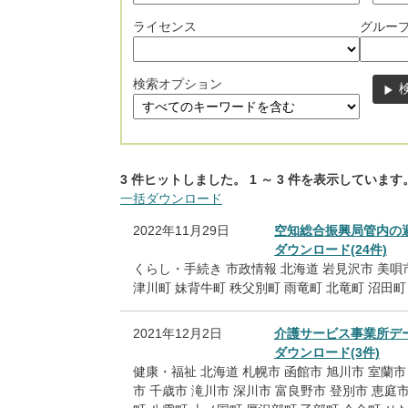
ライセンス
グルー
検索オプション
3
件ヒットしました。
1
～
3
件を表示しています
一括ダウンロード
2022年11月29日
空知総合振興局管内の
ダウンロード(24件)
くらし・手続き
市政情報
北海道
岩見沢市
美唄
津川町
妹背牛町
秩父別町
雨竜町
北竜町
沼田町
2021年12月2日
介護サービス事業所デ
ダウンロード(3件)
健康・福祉
北海道
札幌市
函館市
旭川市
室蘭市
市
千歳市
滝川市
深川市
富良野市
登別市
恵庭