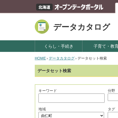
データカタログ
くらし・手続き
子育て・教
HOME
›
データカタログ
›
データセット検索
データセット検索
キーワード
分野
地域
タグ