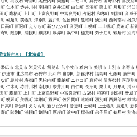
たな町
島牧村
寿都町
黒松内町
蘭越町
ニセコ町
真狩村
留寿都村
喜茂別
平町
仁木町
赤井川村
南幌町
奈井江町
由仁町
長沼町
栗山町
月形町
浦臼
田町
鷹栖町
上川町
上富良野町
中富良野町
占冠村
和寒町
剣淵町
音威
別町
幌延町
美幌町
津別町
置戸町
佐呂間町
遠軽町
湧別町
西興部村
雄武
日高町
新冠町
えりも町
新ひだか町
音更町
士幌町
上士幌町
鹿追町
新
足寄町
陸別町
浦幌町
釧路町
厚岸町
浜中町
標茶町
弟子屈町
鶴居村
別海
置情報付き）【北海道】
帯広市
北見市
岩見沢市
留萌市
苫小牧市
稚内市
美唄市
士別市
名寄市
市
伊達市
北広島市
石狩市
北斗市
当別町
新篠津村
福島町
七飯町
鹿部町
たな町
島牧村
寿都町
黒松内町
蘭越町
ニセコ町
真狩村
留寿都村
喜茂別
平町
仁木町
赤井川村
南幌町
奈井江町
由仁町
長沼町
栗山町
月形町
浦臼
田町
鷹栖町
上川町
上富良野町
中富良野町
占冠村
和寒町
剣淵町
音威
別町
幌延町
美幌町
津別町
置戸町
佐呂間町
遠軽町
湧別町
西興部村
雄武
日高町
新冠町
えりも町
新ひだか町
音更町
士幌町
上士幌町
鹿追町
新
足寄町
陸別町
浦幌町
釧路町
厚岸町
浜中町
標茶町
弟子屈町
鶴居村
別海