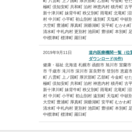
町
八雲町
上ノ国町
厚沢部町
乙部町
今金町
せ
極町
倶知安町
共和町
泊村
神恵内村
積丹町
古
新十津川町
妹背牛町
秩父別町
雨竜町
北竜町
沼
村
中川町
小平町
初山別村
遠別町
天塩町
中頓
大空町
豊浦町
厚真町
洞爺湖町
安平町
むかわ町
清水町
中札内村
更別村
池田町
豊頃町
本別町
中標津町
標津町
羅臼町
2019年9月11日
道内医療機関一覧（位
ダウンロード(6件)
健康・福祉
北海道
札幌市
函館市
旭川市
室蘭市
市
千歳市
滝川市
深川市
富良野市
登別市
恵庭
町
八雲町
上ノ国町
厚沢部町
乙部町
今金町
せ
極町
倶知安町
共和町
泊村
神恵内村
積丹町
古
新十津川町
妹背牛町
秩父別町
雨竜町
北竜町
沼
村
中川町
小平町
初山別村
遠別町
天塩町
中頓
大空町
豊浦町
厚真町
洞爺湖町
安平町
むかわ町
清水町
中札内村
更別村
池田町
豊頃町
本別町
中標津町
標津町
羅臼町