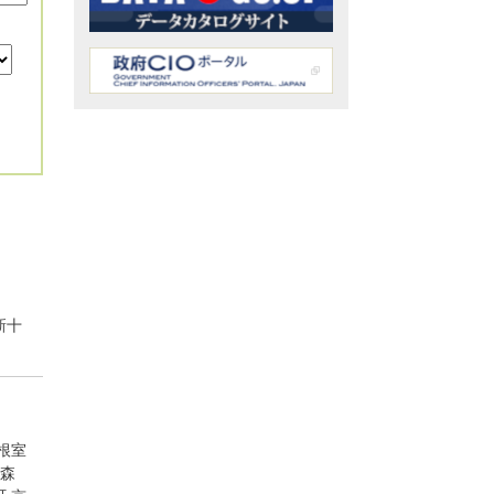
新十
根室
森