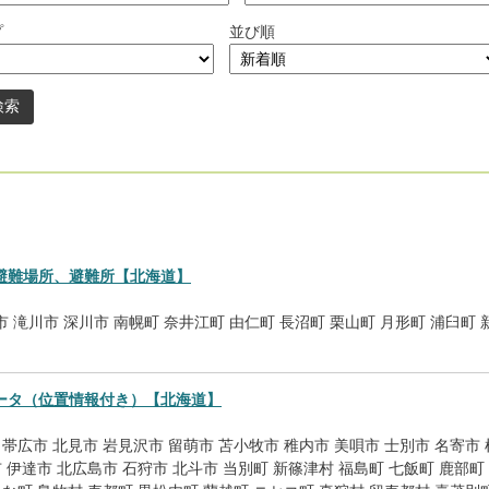
プ
並び順
。
避難場所、避難所【北海道】
市
滝川市
深川市
南幌町
奈井江町
由仁町
長沼町
栗山町
月形町
浦臼町
ータ（位置情報付き）【北海道】
帯広市
北見市
岩見沢市
留萌市
苫小牧市
稚内市
美唄市
士別市
名寄市
市
伊達市
北広島市
石狩市
北斗市
当別町
新篠津村
福島町
七飯町
鹿部町