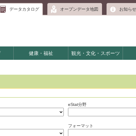
データカタログ
オープンデータ地図
お知ら
育
健康・福祉
観光・文化・スポーツ
eStat分野
フォーマット