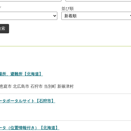
プ
並び順
。
場所、避難所【北海道】
恵庭市
北広島市
石狩市
当別町
新篠津村
ータポータルサイト【石狩市】
ータ（位置情報付き）【北海道】