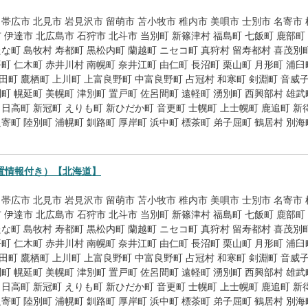
帯広市
北見市
岩見沢市
留萌市
苫小牧市
稚内市
美唄市
士別市
名寄市
市
伊達市
北広島市
石狩市
北斗市
当別町
新篠津村
福島町
七飯町
鹿部町
たな町
島牧村
寿都町
黒松内町
蘭越町
ニセコ町
真狩村
留寿都村
喜茂別
平町
仁木町
赤井川村
南幌町
奈井江町
由仁町
長沼町
栗山町
月形町
浦臼
田町
鷹栖町
上川町
上富良野町
中富良野町
占冠村
和寒町
剣淵町
音威
別町
幌延町
美幌町
津別町
置戸町
佐呂間町
遠軽町
湧別町
西興部村
雄武
日高町
新冠町
えりも町
新ひだか町
音更町
士幌町
上士幌町
鹿追町
新
足寄町
陸別町
浦幌町
釧路町
厚岸町
浜中町
標茶町
弟子屈町
鶴居村
別海
置情報付き）【北海道】
帯広市
北見市
岩見沢市
留萌市
苫小牧市
稚内市
美唄市
士別市
名寄市
市
伊達市
北広島市
石狩市
北斗市
当別町
新篠津村
福島町
七飯町
鹿部町
たな町
島牧村
寿都町
黒松内町
蘭越町
ニセコ町
真狩村
留寿都村
喜茂別
平町
仁木町
赤井川村
南幌町
奈井江町
由仁町
長沼町
栗山町
月形町
浦臼
田町
鷹栖町
上川町
上富良野町
中富良野町
占冠村
和寒町
剣淵町
音威
別町
幌延町
美幌町
津別町
置戸町
佐呂間町
遠軽町
湧別町
西興部村
雄武
日高町
新冠町
えりも町
新ひだか町
音更町
士幌町
上士幌町
鹿追町
新
足寄町
陸別町
浦幌町
釧路町
厚岸町
浜中町
標茶町
弟子屈町
鶴居村
別海