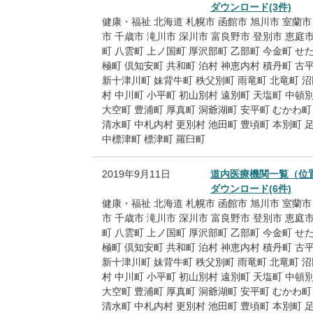
ダウンロード(3件)
健康・福祉
北海道
札幌市
函館市
旭川市
室蘭市
市
千歳市
滝川市
深川市
富良野市
登別市
恵庭
町
八雲町
上ノ国町
厚沢部町
乙部町
今金町
せ
極町
倶知安町
共和町
泊村
神恵内村
積丹町
古
新十津川町
妹背牛町
秩父別町
雨竜町
北竜町
沼
村
中川町
小平町
初山別村
遠別町
天塩町
中頓
大空町
豊浦町
厚真町
洞爺湖町
安平町
むかわ町
清水町
中札内村
更別村
池田町
豊頃町
本別町
中標津町
標津町
羅臼町
2019年9月11日
道内医療機関一覧（位
ダウンロード(6件)
健康・福祉
北海道
札幌市
函館市
旭川市
室蘭市
市
千歳市
滝川市
深川市
富良野市
登別市
恵庭
町
八雲町
上ノ国町
厚沢部町
乙部町
今金町
せ
極町
倶知安町
共和町
泊村
神恵内村
積丹町
古
新十津川町
妹背牛町
秩父別町
雨竜町
北竜町
沼
村
中川町
小平町
初山別村
遠別町
天塩町
中頓
大空町
豊浦町
厚真町
洞爺湖町
安平町
むかわ町
清水町
中札内村
更別村
池田町
豊頃町
本別町