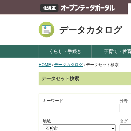
データカタログ
くらし・手続き
子育て・教
HOME
›
データカタログ
›
データセット検索
データセット検索
キーワード
分野
地域
タグ