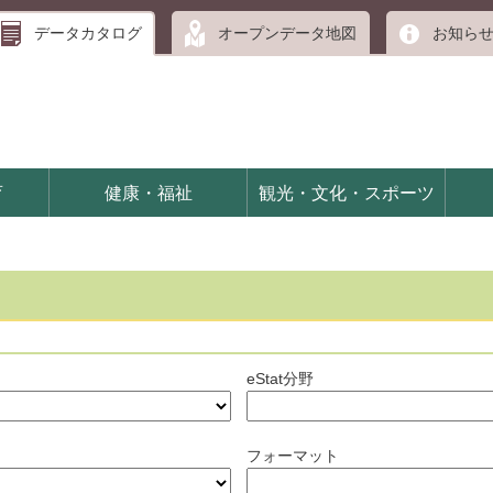
データカタログ
オープンデータ地図
お知ら
育
健康・福祉
観光・文化・スポーツ
eStat分野
フォーマット